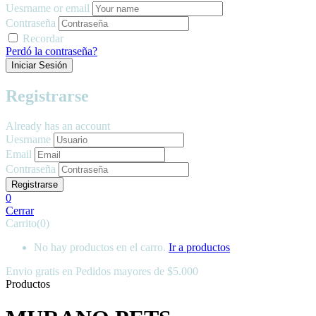
Uesrname or email
Contraseña
Recordar
Perdó la contraseña?
Registrarse
Already has an account
Uesrname
Email
Contraseña
0
Cerrar
Carrito(0)
No hay productos en el carro.
Ir a productos
Envio gratis en
Pedidos mayores de $5.000
Productos