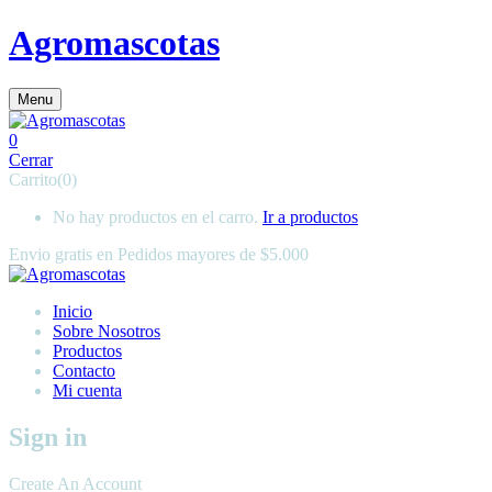
Agromascotas
Menu
0
Cerrar
Carrito(0)
No hay productos en el carro.
Ir a productos
Envio gratis en
Pedidos mayores de $5.000
Inicio
Sobre Nosotros
Productos
Contacto
Mi cuenta
Sign in
Create An Account