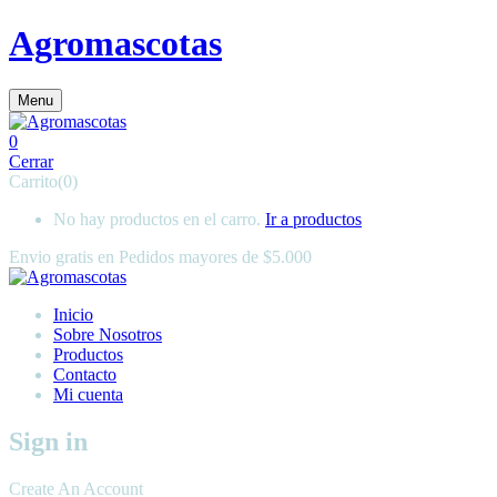
Agromascotas
Menu
0
Cerrar
Carrito(0)
No hay productos en el carro.
Ir a productos
Envio gratis en
Pedidos mayores de $5.000
Inicio
Sobre Nosotros
Productos
Contacto
Mi cuenta
Sign in
Create An Account