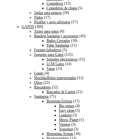
Comederos
(12)
Comederos de chapa
(5)
Jaulas para pajaros
(29)
Nidos
(17)
Picaflor y aves silvestres
(17)
GATOS
(369)
Arnes para gatos
(6)
Bandeja Sanitaria y accesorios
(45)
Baños Cerrados
(10)
Palas Sanitarias
(11)
Fuentes bebederos
(5)
Juguetes para Gatos
(135)
Juguetes electronicos
(15)
LCM Gatos
(14)
Varas
(23)
Lentes
(4)
Mochila/Bolso transportador
(12)
Otros
(22)
Rascadores
(52)
Rascador de Cartón
(21)
Sanitarios
(71)
Bentonita Esferas
(17)
Bio stones
(4)
Easy clean
(3)
Lonkeen
(3)
Meow Planet
(1)
Vipetop
(3)
Yousnpet
(3)
Bentonitas Arenas
(18)
Biodegradables
(13)