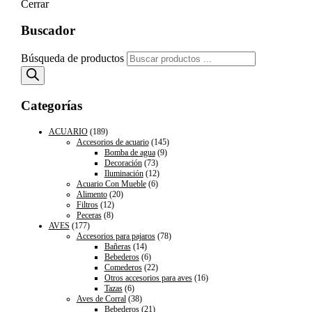
Cerrar
Buscador
Búsqueda de productos
Categorías
ACUARIO
(189)
Accesorios de acuario
(145)
Bomba de agua
(9)
Decoración
(73)
Iluminación
(12)
Acuario Con Mueble
(6)
Alimento
(20)
Filtros
(12)
Peceras
(8)
AVES
(177)
Accesorios para pajaros
(78)
Bañeras
(14)
Bebederos
(6)
Comederos
(22)
Otros accesorios para aves
(16)
Tazas
(6)
Aves de Corral
(38)
Bebederos
(21)