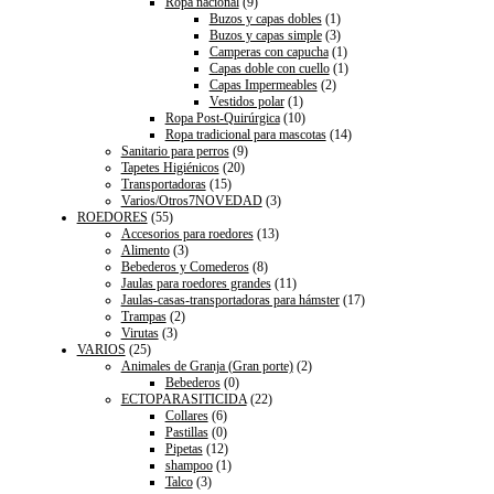
Ropa nacional
(9)
Buzos y capas dobles
(1)
Buzos y capas simple
(3)
Camperas con capucha
(1)
Capas doble con cuello
(1)
Capas Impermeables
(2)
Vestidos polar
(1)
Ropa Post-Quirúrgica
(10)
Ropa tradicional para mascotas
(14)
Sanitario para perros
(9)
Tapetes Higiénicos
(20)
Transportadoras
(15)
Varios/Otros7NOVEDAD
(3)
ROEDORES
(55)
Accesorios para roedores
(13)
Alimento
(3)
Bebederos y Comederos
(8)
Jaulas para roedores grandes
(11)
Jaulas-casas-transportadoras para hámster
(17)
Trampas
(2)
Virutas
(3)
VARIOS
(25)
Animales de Granja (Gran porte)
(2)
Bebederos
(0)
ECTOPARASITICIDA
(22)
Collares
(6)
Pastillas
(0)
Pipetas
(12)
shampoo
(1)
Talco
(3)