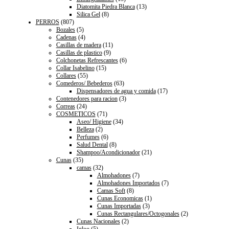
Diatomita Piedra Blanca
(13)
Silica Gel
(8)
PERROS
(807)
Bozales
(5)
Cadenas
(4)
Casillas de madera
(11)
Casillas de plastico
(9)
Colchonetas Refrescantes
(6)
Collar Isabelino
(15)
Collares
(55)
Comederos/ Bebederos
(63)
Dispensadores de agua y comida
(17)
Contenedores para racion
(3)
Correas
(24)
COSMETICOS
(71)
Aseo/ Higiene
(34)
Belleza
(2)
Perfumes
(6)
Salud Dental
(8)
Shampoo/Acondicionador
(21)
Cunas
(35)
camas
(32)
Almohadones
(7)
Almohadones Importados
(7)
Camas Soft
(8)
Cunas Economicas
(1)
Cunas Importadas
(3)
Cunas Rectangulares/Octogonales
(2)
Cunas Nacionales
(2)
Igloo
(5)