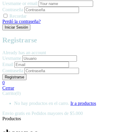
Uesrname or email
Contraseña
Recordar
Perdó la contraseña?
Registrarse
Already has an account
Uesrname
Email
Contraseña
0
Cerrar
Carrito(0)
No hay productos en el carro.
Ir a productos
Envio gratis en
Pedidos mayores de $5.000
Productos