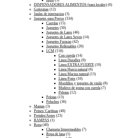
DISPENSADORES ALIMENTOS (para locales)
(6)
Golosinas
(12)
Jaulas de internacion
(3)
Juguetes para Perros
(334)
Cuerdas
(15)
Juguetes
(50)
Juguetes de Latex
(46)
Juguetes de Latex Seven
(14)
Juguetes Furacao
(42)
Juguetes Rellenables
(20)
LCM
(118)
Con cuerda
(14)
Linea Duraflex
(9)
Linea EXTRA FUERTE
(19)
Linea Hueca natural
(6)
Linea Maciza natural
(13)
Linea Potes
(10)
Mordillos y juguetes de vinilo
(8)
Muñeco de goma con cuerda
(7)
Pelotas
(12)
Pelotas
(13)
Peluches
(36)
Mantas
(3)
Peines/ Cardinas
(49)
Pretales/Arnes
(23)
RAMPAS
(1)
Ropa
(40)
Chaqueta Impermeables
(7)
Ropa de lana
(1)