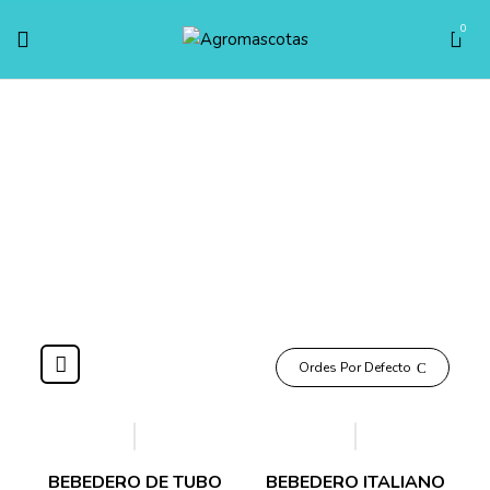
0
Bebederos
Inicio
AVES
Accesorios para pajaros
Bebederos
Ordes Por Defecto
BEBEDERO DE TUBO
BEBEDERO ITALIANO