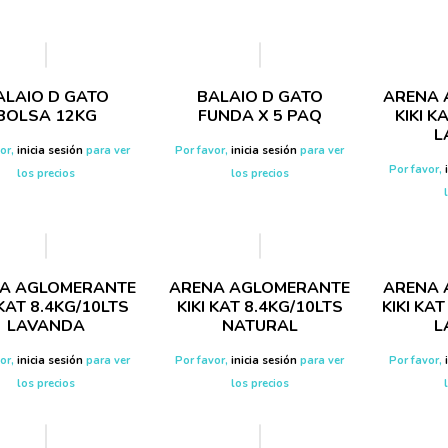
ALAIO D GATO
BALAIO D GATO
ARENA 
BOLSA 12KG
FUNDA X 5 PAQ
KIKI K
L
vor,
inicia sesión
para ver
Por favor,
inicia sesión
para ver
Por favor,
los precios
los precios
A AGLOMERANTE
ARENA AGLOMERANTE
ARENA 
 KAT 8.4KG/10LTS
KIKI KAT 8.4KG/10LTS
KIKI KA
LAVANDA
NATURAL
L
vor,
inicia sesión
para ver
Por favor,
inicia sesión
para ver
Por favor,
los precios
los precios