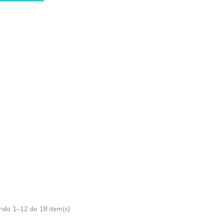
oductos
Contacto
Mi Cuenta
entonitas Aren
Inicio
GATOS
Sanitarios
Bentonitas Arenas
ndo 1–12 de 18 item(s)