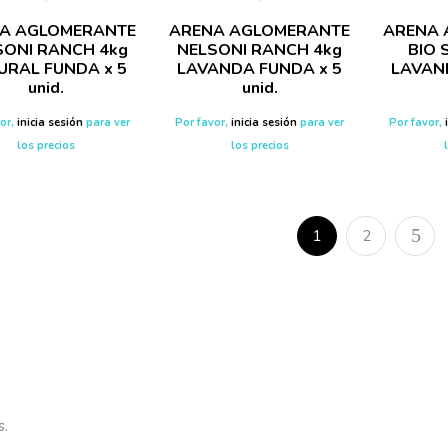
A AGLOMERANTE
ARENA AGLOMERANTE
ARENA 
SONI RANCH 4kg
NELSONI RANCH 4kg
BIO 
URAL FUNDA x 5
LAVANDA FUNDA x 5
LAVAN
unid.
unid.
vor,
inicia sesión
para ver
Por favor,
inicia sesión
para ver
Por favor,
los precios
los precios
1
2
s.