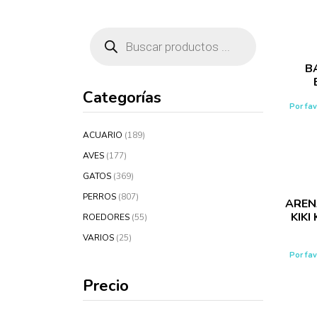
Búsqueda
de
productos
B
Categorías
Por fa
ACUARIO
(189)
AVES
(177)
GATOS
(369)
PERROS
(807)
AREN
KIKI
ROEDORES
(55)
VARIOS
(25)
Por fa
Precio