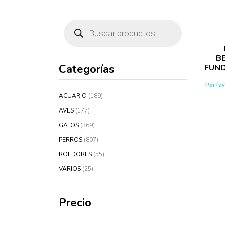
Búsqueda
de
productos
B
Categorías
FUND
Por fa
ACUARIO
(189)
AVES
(177)
GATOS
(369)
PERROS
(807)
ROEDORES
(55)
VARIOS
(25)
Precio