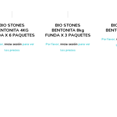
BIO STONES
BIO STONES
BI
ENTONITA 4KG
BENTONITA 8kg
BENT
A X 6 PAQUETES
FUNDA X 3 PAQUETES
Por favor,
vor,
inicia sesión
para ver
Por favor,
inicia sesión
para ver
los precios
los precios