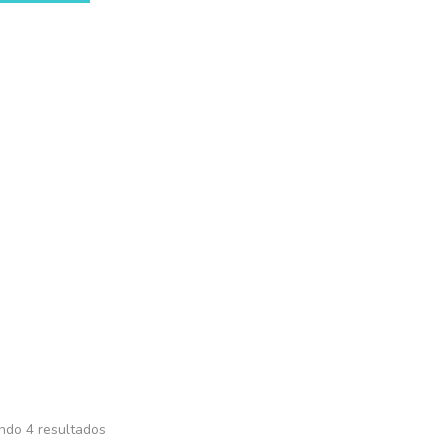
oductos
Contacto
Mi Cuenta
Bio Stones
Inicio
GATOS
Sanitarios
Bentonita Esferas
Bio stones
ndo 4 resultados