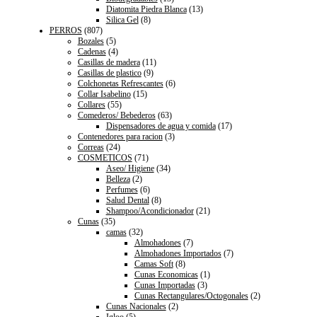
Diatomita Piedra Blanca
(13)
Silica Gel
(8)
PERROS
(807)
Bozales
(5)
Cadenas
(4)
Casillas de madera
(11)
Casillas de plastico
(9)
Colchonetas Refrescantes
(6)
Collar Isabelino
(15)
Collares
(55)
Comederos/ Bebederos
(63)
Dispensadores de agua y comida
(17)
Contenedores para racion
(3)
Correas
(24)
COSMETICOS
(71)
Aseo/ Higiene
(34)
Belleza
(2)
Perfumes
(6)
Salud Dental
(8)
Shampoo/Acondicionador
(21)
Cunas
(35)
camas
(32)
Almohadones
(7)
Almohadones Importados
(7)
Camas Soft
(8)
Cunas Economicas
(1)
Cunas Importadas
(3)
Cunas Rectangulares/Octogonales
(2)
Cunas Nacionales
(2)
Igloo
(5)