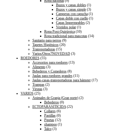
Ropa nacional
(9)
Buzos y capas dobles
(1)
Buzos y capas simple
(3)
Camperas con capucha
(1)
Capas doble con cuello
(1)
Capas Impermeables
(2)
Vestidos polar
(1)
Ropa Post-Quirúrgica
(10)
Ropa tradicional para mascotas
(14)
Sanitario para perros
(9)
Tapetes Higiénicos
(20)
Transportadoras
(15)
Varios/Otros7NOVEDAD
(3)
ROEDORES
(55)
Accesorios para roedores
(13)
Alimento
(3)
Bebederos y Comederos
(8)
Jaulas para roedores grandes
(11)
Jaulas-casas-transportadoras para hámster
(17)
Trampas
(2)
Virutas
(3)
VARIOS
(25)
Animales de Granja (Gran porte)
(2)
Bebederos
(0)
ECTOPARASITICIDA
(22)
Collares
(6)
Pastillas
(0)
Pipetas
(12)
shampoo
(1)
Talco
(3)