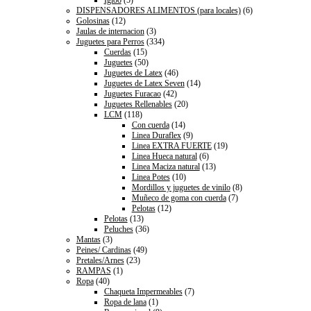
DISPENSADORES ALIMENTOS (para locales)
(6)
Golosinas
(12)
Jaulas de internacion
(3)
Juguetes para Perros
(334)
Cuerdas
(15)
Juguetes
(50)
Juguetes de Latex
(46)
Juguetes de Latex Seven
(14)
Juguetes Furacao
(42)
Juguetes Rellenables
(20)
LCM
(118)
Con cuerda
(14)
Linea Duraflex
(9)
Linea EXTRA FUERTE
(19)
Linea Hueca natural
(6)
Linea Maciza natural
(13)
Linea Potes
(10)
Mordillos y juguetes de vinilo
(8)
Muñeco de goma con cuerda
(7)
Pelotas
(12)
Pelotas
(13)
Peluches
(36)
Mantas
(3)
Peines/ Cardinas
(49)
Pretales/Arnes
(23)
RAMPAS
(1)
Ropa
(40)
Chaqueta Impermeables
(7)
Ropa de lana
(1)