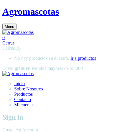
Agromascotas
Menu
0
Cerrar
Carrito(0)
No hay productos en el carro.
Ir a productos
Envio gratis en
Pedidos mayores de $5.000
Inicio
Sobre Nosotros
Productos
Contacto
Mi cuenta
Sign in
Create An Account