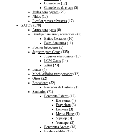
Comederos
(12)
Comederos de chapa
(5)
Jaulas para pajaros
(29)
Nidos
(17)
Picaflor y aves silvestres
(17)
GATOS
(370)
Arnes para gatos
(6)
Bandeja Sanitaria y accesorios
(45)
Baños Cerrados
(10)
Palas Sanitarias
(11)
Fuentes bebederos
(5)
Juguetes para Gatos
(135)
Juguetes electronicos
(15)
LCM Gatos
(14)
Varas
(23)
Lentes
(4)
Mochila/Bolso transportador
(12)
Otros
(22)
Rascadores
(52)
Rascador de Cartón
(21)
Sanitarios
(71)
Bentonita Esferas
(17)
Bio stones
(4)
Easy clean
(3)
Lonkeen
(3)
Meow Planet
(1)
Vipetop
(3)
Yousnpet
(3)
Bentonitas Arenas
(18)
Biodegradables
(13)