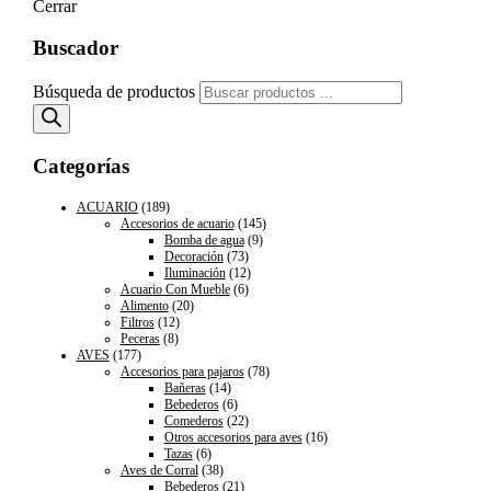
Cerrar
Buscador
Búsqueda de productos
Categorías
ACUARIO
(189)
Accesorios de acuario
(145)
Bomba de agua
(9)
Decoración
(73)
Iluminación
(12)
Acuario Con Mueble
(6)
Alimento
(20)
Filtros
(12)
Peceras
(8)
AVES
(177)
Accesorios para pajaros
(78)
Bañeras
(14)
Bebederos
(6)
Comederos
(22)
Otros accesorios para aves
(16)
Tazas
(6)
Aves de Corral
(38)
Bebederos
(21)