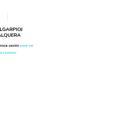
LGARPIOJ
ALQUERA
inicia sesión
para ver
los precios