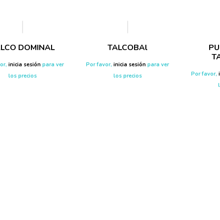
ALCO DOMINAL
TALCOBAl
PU
T
vor,
inicia sesión
para ver
Por favor,
inicia sesión
para ver
Por favor,
los precios
los precios