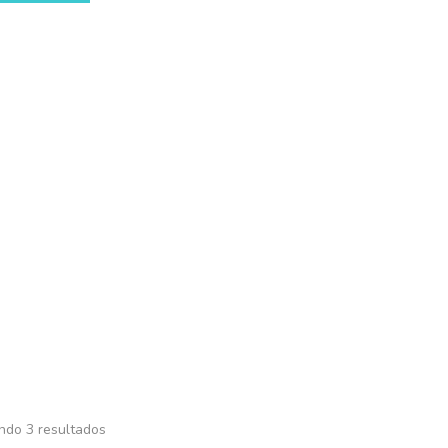
oductos
Contacto
Mi Cuenta
Talco
Inicio
VARIOS
ECTOPARASITICIDA
Talco
ndo 3 resultados