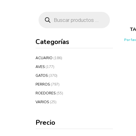
Búsqueda
de
productos
T
Categorías
Por fa
ACUARIO
(186)
AVES
(177)
GATOS
(370)
PERROS
(797)
ROEDORES
(55)
VARIOS
(25)
Precio