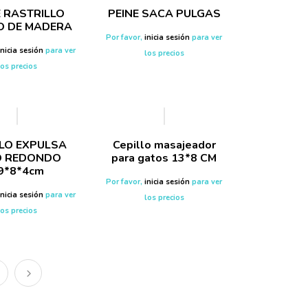
E RASTRILLO
PEINE SACA PULGAS
 DE MADERA
Por favor,
inicia sesión
para ver
inicia sesión
para ver
los precios
los precios
LLO EXPULSA
Cepillo masajeador
O REDONDO
para gatos 13*8 CM
9*8*4cm
Por favor,
inicia sesión
para ver
inicia sesión
para ver
los precios
los precios