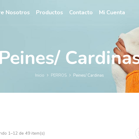
e Nosotros
Productos
Contacto
Mi Cuenta
Peines/ Cardina
Inicio
PERROS
Peines/ Cardinas
ndo 1–12 de 49 item(s)