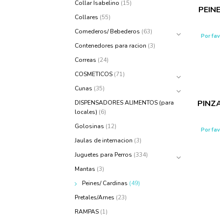
Collar Isabelino
(15)
PEINE
Collares
(55)
Comederos/ Bebederos
(63)
Por fa
Contenedores para racion
(3)
Correas
(24)
COSMETICOS
(71)
Cunas
(35)
PINZ
DISPENSADORES ALIMENTOS (para
locales)
(6)
Golosinas
(12)
Por fa
Jaulas de internacion
(3)
Juguetes para Perros
(334)
Mantas
(3)
Peines/ Cardinas
(49)
Pretales/Arnes
(23)
RAMPAS
(1)