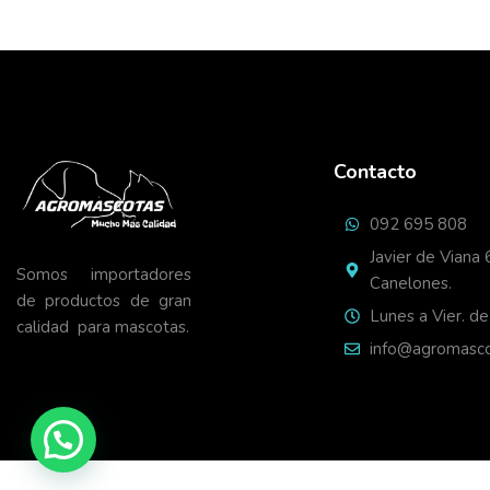
Contacto
092 695 808
Javier de Viana 
Somos importadores
Canelones.
de productos de gran
Lunes a Vier. de
calidad para mascotas.
info@agromasco