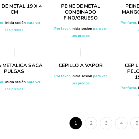
 DE METAL 19 X 4
PEINE DE METAL
PEIN
CM
COMBINADO
MANGO
FINO/GRUESO
vor,
inicia sesión
para ver
Por favor,
Por favor,
inicia sesión
para ver
los precios
los precios
A METALICA SACA
CEPILLO A VAPOR
CEPI
PULGAS
PEL
Por favor,
inicia sesión
para ver
1
vor,
inicia sesión
para ver
los precios
Por favor,
los precios
1
2
3
4
5