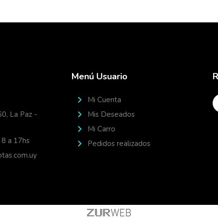
Menú Usuario
R
Mi Cuenta
60, La Paz -
Mis Deseados
Mi Carro
 8 a 17hs
Pedidos realizados
tas.com.uy