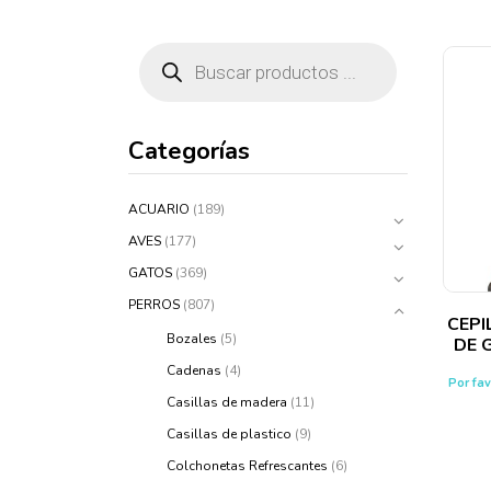
Categorías
ACUARIO
(189)
AVES
(177)
GATOS
(369)
PERROS
(807)
CEP
Bozales
(5)
DE 
Cadenas
(4)
Por fa
Casillas de madera
(11)
Casillas de plastico
(9)
Colchonetas Refrescantes
(6)