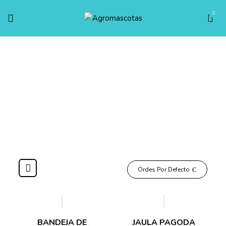
0
Jaulas Para Pajaros
Inicio
AVES
Jaulas para pajaros
Ordes Por Defecto
BANDEJA DE
JAULA PAGODA