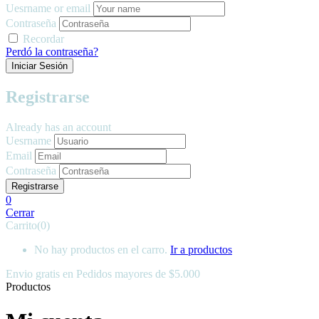
Uesrname or email
Contraseña
Recordar
Perdó la contraseña?
Registrarse
Already has an account
Uesrname
Email
Contraseña
0
Cerrar
Carrito(0)
No hay productos en el carro.
Ir a productos
Envio gratis en
Pedidos mayores de $5.000
Productos