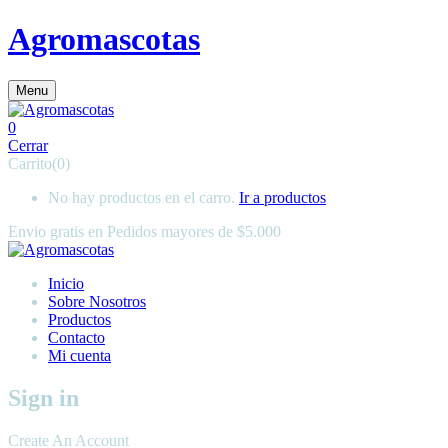
Agromascotas
Menu
0
Cerrar
Carrito(0)
No hay productos en el carro.
Ir a productos
Envio gratis en
Pedidos mayores de $5.000
Inicio
Sobre Nosotros
Productos
Contacto
Mi cuenta
Sign in
Create An Account