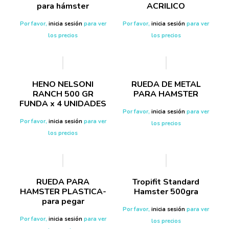
para hámster
ACRILICO
Por favor,
inicia sesión
para ver
Por favor,
inicia sesión
para ver
los precios
los precios
HENO NELSONI
RUEDA DE METAL
RANCH 500 GR
PARA HAMSTER
FUNDA x 4 UNIDADES
Por favor,
inicia sesión
para ver
Por favor,
inicia sesión
para ver
los precios
los precios
RUEDA PARA
Tropifit Standard
HAMSTER PLASTICA-
Hamster 500gra
para pegar
Por favor,
inicia sesión
para ver
Por favor,
inicia sesión
para ver
los precios