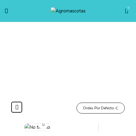
0
Buzos Y Capas Simple
Inicio
PERROS
Ropa
Ropa nacional
Buzos y capas
simple
Ordes Por Defecto