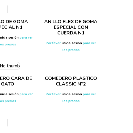
LO DE GOMA
ANILLO FLEX DE GOMA
PECIAL N1
ESPECIAL CON
CUERDA N1
inicia sesión
para ver
Por favor,
inicia sesión
para ver
los precios
los precios
ERO CARA DE
COMEDERO PLASTICO
GATO
CLASSIC N°2
inicia sesión
para ver
Por favor,
inicia sesión
para ver
los precios
los precios