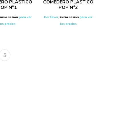
RO PLASTICO
COMEDERO PLASTICO
POP N°1
POP N°2
inicia sesión
para ver
Por favor,
inicia sesión
para ver
los precios
los precios