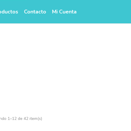
oductos
Contacto
Mi Cuenta
FURACAO
Inicio
Marcas
FURACAO
ndo 1–12 de 42 item(s)