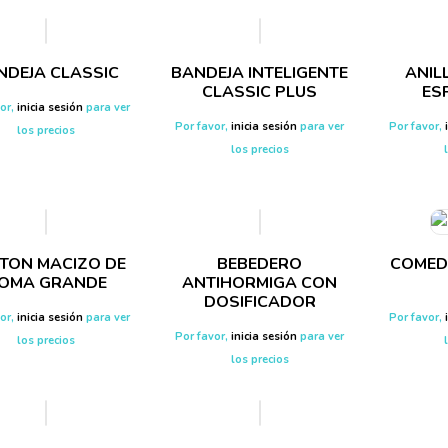
NDEJA CLASSIC
BANDEJA INTELIGENTE
ANIL
CLASSIC PLUS
ES
vor,
inicia sesión
para ver
Por favor,
inicia sesión
para ver
Por favor,
los precios
los precios
TON MACIZO DE
BEBEDERO
COMED
OMA GRANDE
ANTIHORMIGA CON
DOSIFICADOR
vor,
inicia sesión
para ver
Por favor,
Por favor,
inicia sesión
para ver
los precios
los precios