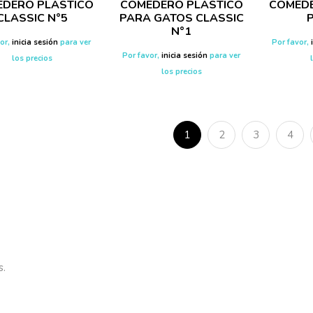
DERO PLASTICO
COMEDERO PLASTICO
COMEDE
CLASSIC N°5
PARA GATOS CLASSIC
N°1
vor,
inicia sesión
para ver
Por favor,
Por favor,
inicia sesión
para ver
los precios
los precios
1
2
3
4
s.