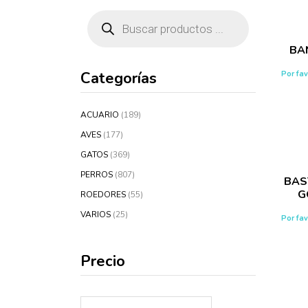
Búsqueda
de
productos
BA
Categorías
Por fa
ACUARIO
(189)
AVES
(177)
GATOS
(369)
PERROS
(807)
BAS
G
ROEDORES
(55)
VARIOS
(25)
Por fa
Precio