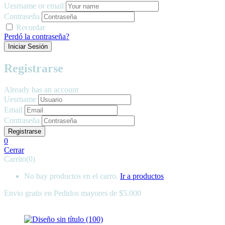
Uesrname or email
Contraseña
Recordar
Perdó la contraseña?
Registrarse
Already has an account
Uesrname
Email
Contraseña
0
Cerrar
Carrito(0)
No hay productos en el carro.
Ir a productos
Envio gratis en
Pedidos mayores de $5.000