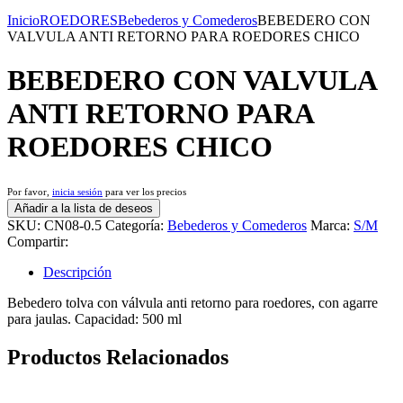
Inicio
ROEDORES
Bebederos y Comederos
BEBEDERO CON
VALVULA ANTI RETORNO PARA ROEDORES CHICO
BEBEDERO CON VALVULA
ANTI RETORNO PARA
ROEDORES CHICO
Por favor,
inicia sesión
para ver los precios
Añadir a la lista de deseos
SKU:
CN08-0.5
Categoría:
Bebederos y Comederos
Marca:
S/M
Compartir:
Descripción
Bebedero tolva con válvula anti retorno para roedores, con agarre
para jaulas. Capacidad: 500 ml
Productos Relacionados