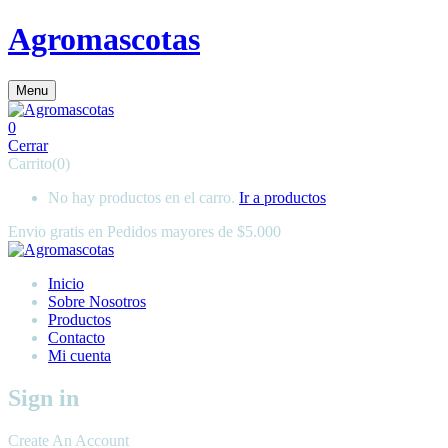
Agromascotas
Menu
0
Cerrar
Carrito(0)
No hay productos en el carro.
Ir a productos
Envio gratis en
Pedidos mayores de $5.000
Inicio
Sobre Nosotros
Productos
Contacto
Mi cuenta
Sign in
Create An Account