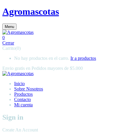
Agromascotas
Menu
0
Cerrar
Carrito(0)
No hay productos en el carro.
Ir a productos
Envio gratis en
Pedidos mayores de $5.000
Inicio
Sobre Nosotros
Productos
Contacto
Mi cuenta
Sign in
Create An Account