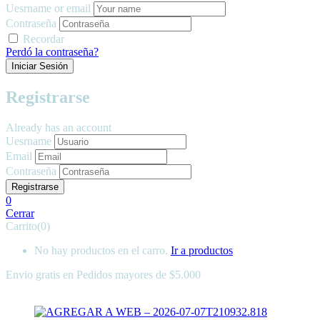
Uesrname or email
Contraseña
Recordar
Perdó la contraseña?
Registrarse
Already has an account
Uesrname
Email
Contraseña
0
Cerrar
Carrito(0)
No hay productos en el carro.
Ir a productos
Envio gratis en
Pedidos mayores de $5.000