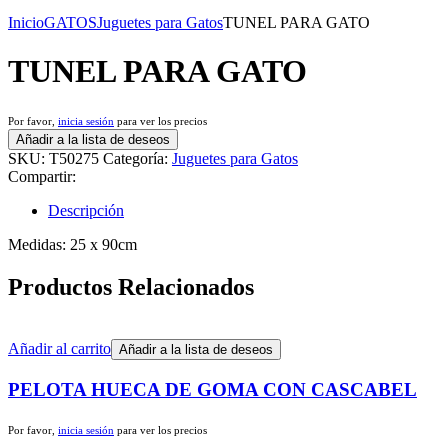
Inicio
GATOS
Juguetes para Gatos
TUNEL PARA GATO
TUNEL PARA GATO
Por favor,
inicia sesión
para ver los precios
Añadir a la lista de deseos
SKU:
T50275
Categoría:
Juguetes para Gatos
Compartir:
Descripción
Medidas: 25 x 90cm
Productos Relacionados
Añadir al carrito
Añadir a la lista de deseos
PELOTA HUECA DE GOMA CON CASCABEL
Por favor,
inicia sesión
para ver los precios