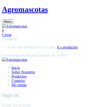
Agromascotas
Menu
0
Cerrar
Carrito(0)
No hay productos en el carro.
Ir a productos
Envio gratis en
Pedidos mayores de $5.000
Inicio
Sobre Nosotros
Productos
Contacto
Mi cuenta
Sign in
Create An Account