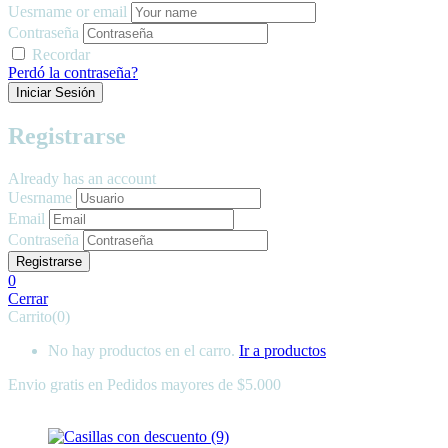
Uesrname or email
Contraseña
Recordar
Perdó la contraseña?
Registrarse
Already has an account
Uesrname
Email
Contraseña
0
Cerrar
Carrito(0)
No hay productos en el carro.
Ir a productos
Envio gratis en
Pedidos mayores de $5.000