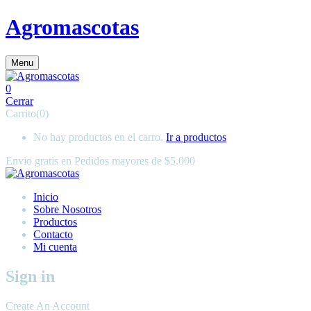
Agromascotas
Menu
0
Cerrar
Carrito(0)
No hay productos en el carro.
Ir a productos
Envio gratis en
Pedidos mayores de $5.000
Inicio
Sobre Nosotros
Productos
Contacto
Mi cuenta
Sign in
Create An Account