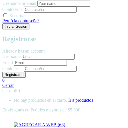
Uesrname or email
Contraseña
Recordar
Perdó la contraseña?
Registrarse
Already has an account
Uesrname
Email
Contraseña
0
Cerrar
Carrito(0)
No hay productos en el carro.
Ir a productos
Envio gratis en
Pedidos mayores de $5.000